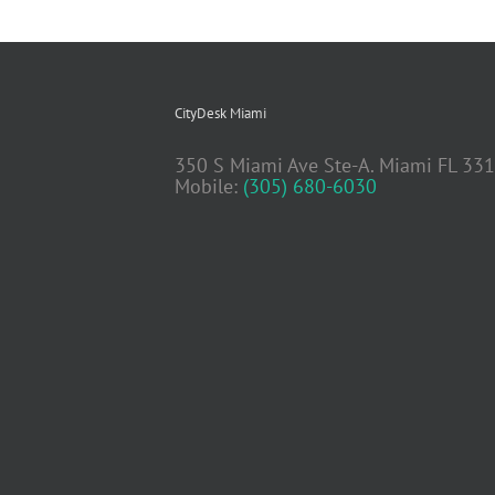
CityDesk Miami
350 S Miami Ave Ste-A. Miami FL 33
Mobile:
(305) 680-6030