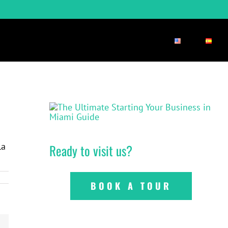
ICINAS
BLOG
CONTACTO
la
Ready to visit us?
BOOK A TOUR