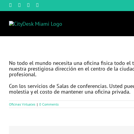
Skip
Facebook
X
YouTube
Instagram
to
content
No todo el mundo necesita una oficina fisica todo el t
nuestra prestigiosa dirección en el centro de la ciuda
profesional.
Con los servicios de Salas de conferencias. Usted pu
molestia y el costo de mantener una oficina privada.
Oficinas Virtuales
|
0 Comments