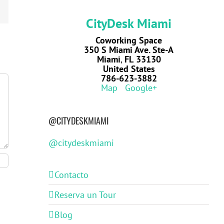
edIn
Email
CityDesk Miami
Coworking Space
350 S Miami Ave. Ste-A
Miami
,
FL
33130
United States
786-623-3882
Map
Google+
@CITYDESKMIAMI
@citydeskmiami
Contacto
Reserva un Tour
Blog